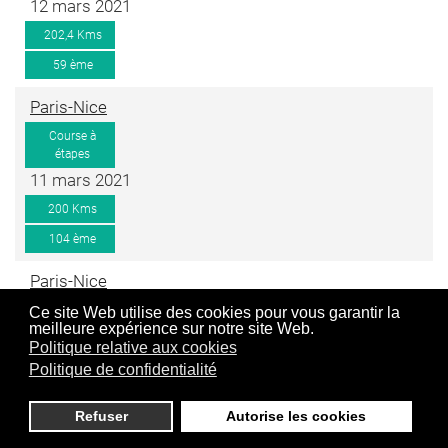
12 mars 2021
202,4 Kms
59 ème
Paris-Nice
Course à
étapes
11 mars 2021
200 Kms
104 ème
Paris-Nice
Course à
Ce site Web utilise des cookies pour vous garantir la
meilleure expérience sur notre site Web.
étapes
En utilisant ce site Web, vous acceptez l'utilisation de
Politique relative aux cookies
10 mars 2021
cookies comme décrit dans notre politique de
Politique de confidentialité
187,6 Kms
confidentialité,
en savoir plus
.
93 ème
Refuser
Autorise les cookies