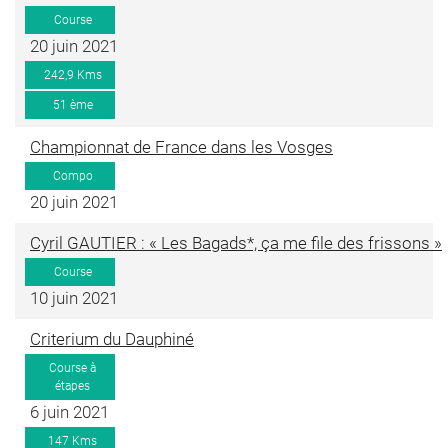
Course
20 juin 2021
242,9 Kms
51 ème
Championnat de France dans les Vosges
Compo
20 juin 2021
Cyril GAUTIER : « Les Bagads*, ça me file des frissons »
Course
10 juin 2021
Criterium du Dauphiné
Course à
étapes
6 juin 2021
147 Kms