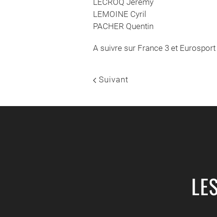
LECROQ Jérémy
LEMOINE Cyril
PACHER Quentin
A suivre sur France 3 et Eurosport 
Suivant
LE