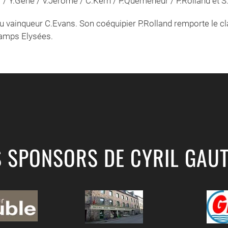
r / Y.Gene / V.Jérome / C.Kern / P.Quemeneur / P.Rolland et S
u vainqueur C.Evans. Son coéquipier P.Rolland remporte le cl
hamps Elysées.
S SPONSORS DE CYRIL GAUT