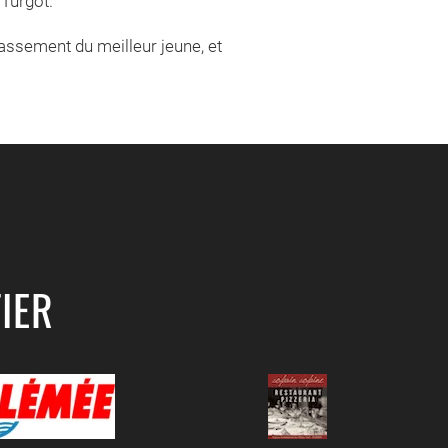
.Turgot.
assement du meilleur jeune, et
IER