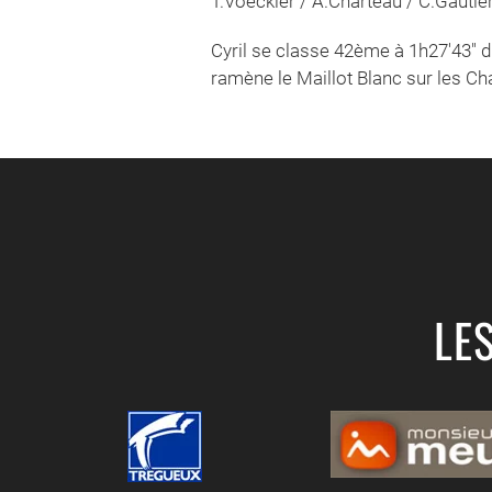
T.Voeckler / A.Charteau / C.Gautie
Cyril se classe 42ème à 1h27'43" d
ramène le Maillot Blanc sur les C
LE