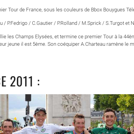
remier Tour de France, sous les couleurs de Bbox Bouygues Té
u / P.Fedrigo / C.Gautier / P.Rolland / M.Sprick / S.Turgot et
rallie les Champs Elysées, et termine ce premier Tour à la 44
ur jeune il est 5ème. Son coéquiper A.Charteau ramène le ma
E 2011 :