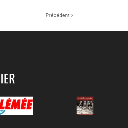
Précédent
IER