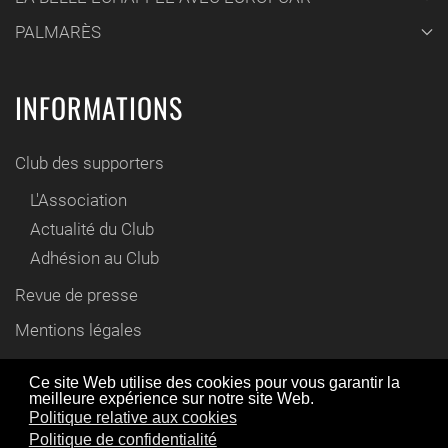
PALMARÈS
INFORMATIONS
Club des supporters
L'Association
Actualité du Club
Adhésion au Club
Revue de presse
Mentions légales
Contact
Ce site Web utilise des cookies pour vous garantir la
meilleure expérience sur notre site Web.
En utilisant ce site Web, vous acceptez l'utilisation de
Politique relative aux cookies
© www.cyril-gautier.fr 2012 / 2021
cookies comme décrit dans notre politique de
Politique de confidentialité