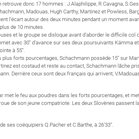
on retrouve donc 17 hommes : J.Alaphilippe, R.Cavagna, S.Gesch
achmann, Madouas, Hugh Carthy, Martinez et Powless, Barguil
ient l'écart autour des deux minutes pendant un moment avant 
plus de 10 minutes.
uses et le groupe se disloque avant d'aborder le difficile col
et avec 30'' d'avance sur ses deux poursuivants Kämma et 
inte à 55''.
les plus forts pourcentages, Schachmann possède 15'' sur Mar
inez est costaud et reste au contact, Schachmann lâche prise.
. Derrière ceux sont deux français qui arrivent, V.Madouas
r met le feu aux poudres dans les forts pourcentages, et met e
 roue de son jeune compatriote. Les deux Slovènes passent l
 ses coéquipiers Q.Pacher et C.Barthe, à 26'33''.