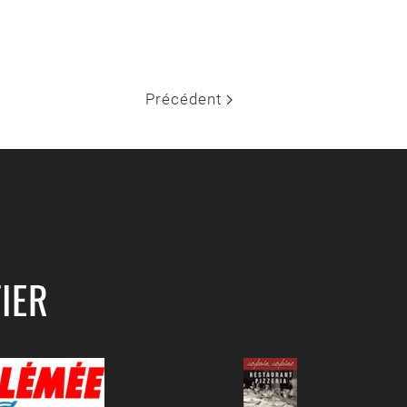
Précédent
IER