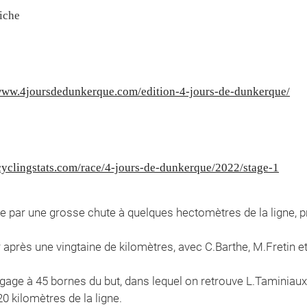
iche
/www.4joursdedunkerque.com/edition-4-jours-de-dunkerque/
cyclingstats.com/race/4-jours-de-dunkerque/2022/stage-1
 par une grosse chute à quelques hectomètres de la ligne, pr
après une vingtaine de kilomètres, avec C.Barthe, M.Fretin et E
dégage à 45 bornes du but, dans lequel on retrouve L.Taminiau
0 kilomètres de la ligne.