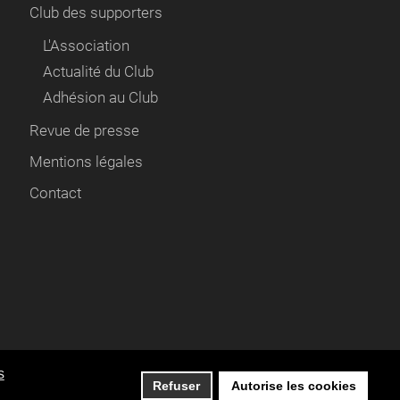
Club des supporters
L'Association
Actualité du Club
Adhésion au Club
Revue de presse
Mentions légales
Contact
e de confidentialité,
en savoir plus
.
s
Refuser
Autorise les cookies