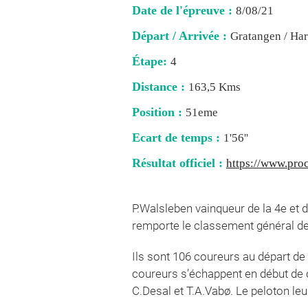
Date de l'épreuve :
8/08/21
Départ / Arrivée :
Gratangen / Har
Étape:
4
Distance :
163,5 Kms
Position :
51eme
Ecart de temps :
1'56''
Résultat officiel :
https://www.proc
P.Walsleben vainqueur de la 4e et 
remporte le classement général dev
Ils sont 106 coureurs au départ de 
coureurs s’échappent en début de c
C.Desal et T.A.Vabø. Le peloton le