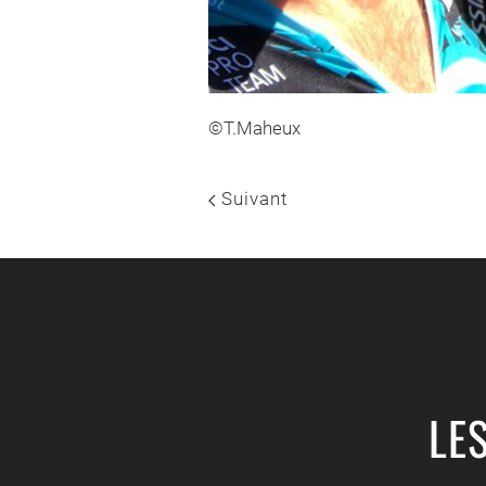
©T.Maheux
Suivant
LE