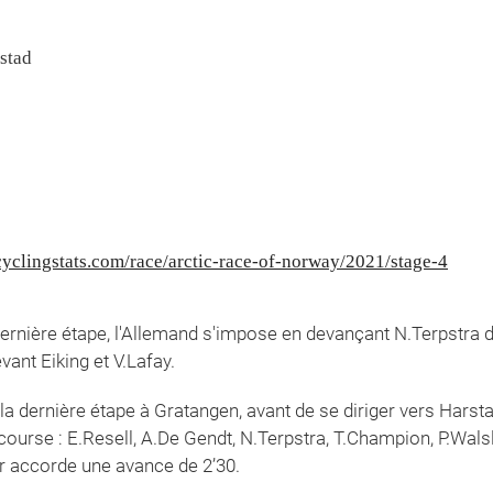
stad
yclingstats.com/race/arctic-race-of-norway/2021/stage-4
dernière étape, l'Allemand s'impose en devançant N.Terpstra 
ant Eiking et V.Lafay.
la dernière étape à Gratangen, avant de se diriger vers Harstad
ourse : E.Resell, A.De Gendt, N.Terpstra, T.Champion, P.Walsl
ur accorde une avance de 2’30.