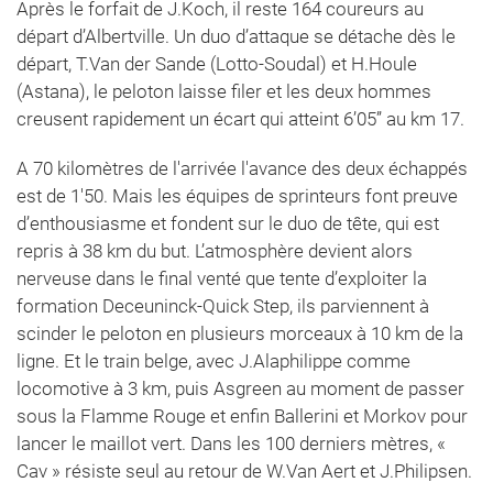
Après le forfait de J.Koch, il reste 164 coureurs au
départ d’Albertville. Un duo d’attaque se détache dès le
départ, T.Van der Sande (Lotto-Soudal) et H.Houle
(Astana), le peloton laisse filer et les deux hommes
creusent rapidement un écart qui atteint 6’05’’ au km 17.
A 70 kilomètres de l'arrivée l'avance des deux échappés
est de 1'50. Mais les équipes de sprinteurs font preuve
d’enthousiasme et fondent sur le duo de tête, qui est
repris à 38 km du but. L’atmosphère devient alors
nerveuse dans le final venté que tente d’exploiter la
formation Deceuninck-Quick Step, ils parviennent à
scinder le peloton en plusieurs morceaux à 10 km de la
ligne. Et le train belge, avec J.Alaphilippe comme
locomotive à 3 km, puis Asgreen au moment de passer
sous la Flamme Rouge et enfin Ballerini et Morkov pour
lancer le maillot vert. Dans les 100 derniers mètres, «
Cav » résiste seul au retour de W.Van Aert et J.Philipsen.