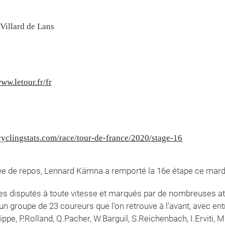
/Villard de Lans
www.letour.fr/fr
yclingstats.com/race/tour-de-france/2020/stage-16
e de repos, Lennard Kämna a remporté la 16e étape ce mardi 
es disputés à toute vitesse et marqués par de nombreuses at
 un groupe de 23 coureurs que l'on retrouve à l'avant, avec e
ippe, P.Rolland, Q.Pacher, W.Barguil, S.Reichenbach, I.Erviti, 