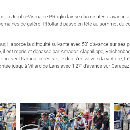
tape, la Jumbo-Visma de P.Roglic laisse dix minutes d'avance 
 semaines de galère. P.Rolland passe en tête au sommet du col
r, il aborde la difficulté suivante avec 50'' d'avance sur ses p
il est repris et dépassé par Amador, Alaphilippe, Reichenba
 un, seul Kämna lui résiste, le duo s'en va vers la victoire, t
ntée jusqu'à Villard de Lans avec 1'27" d'avance sur Carapaz