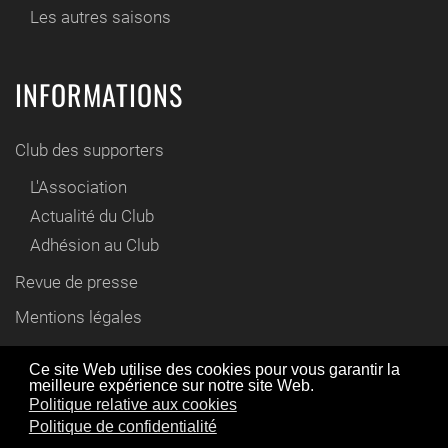
Les autres saisons
INFORMATIONS
Club des supporters
L'Association
Actualité du Club
Adhésion au Club
Revue de presse
Mentions légales
Contact
Ce site Web utilise des cookies pour vous garantir la
meilleure expérience sur notre site Web.
En utilisant ce site Web, vous acceptez l'utilisation de
Politique relative aux cookies
© www.cyril-gautier.fr 2012 / 2021
cookies comme décrit dans notre politique de
Politique de confidentialité