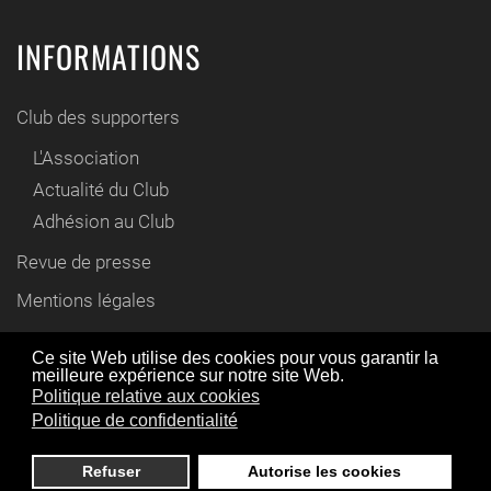
INFORMATIONS
Club des supporters
L'Association
Actualité du Club
Adhésion au Club
Revue de presse
Mentions légales
Contact
Ce site Web utilise des cookies pour vous garantir la
meilleure expérience sur notre site Web.
En utilisant ce site Web, vous acceptez l'utilisation de
Politique relative aux cookies
© www.cyril-gautier.fr 2012 / 2021
cookies comme décrit dans notre politique de
Politique de confidentialité
confidentialité,
en savoir plus
.
Refuser
Autorise les cookies