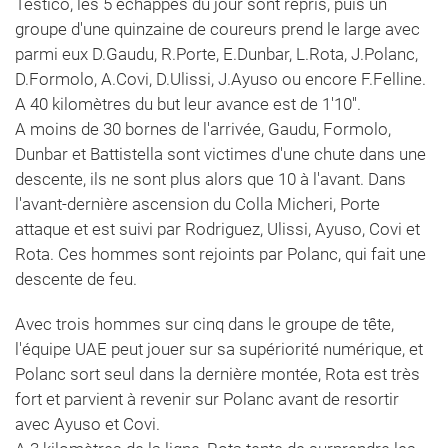
Testico, les 5 échappés du jour sont repris, puis un
groupe d'une quinzaine de coureurs prend le large avec
parmi eux D.Gaudu, R.Porte, E.Dunbar, L.Rota, J.Polanc,
D.Formolo, A.Covi, D.Ulissi, J.Ayuso ou encore F.Felline.
A 40 kilomètres du but leur avance est de 1'10''.
A moins de 30 bornes de l'arrivée, Gaudu, Formolo,
Dunbar et Battistella sont victimes d'une chute dans une
descente, ils ne sont plus alors que 10 à l'avant. Dans
l'avant-dernière ascension du Colla Micheri, Porte
attaque et est suivi par Rodriguez, Ulissi, Ayuso, Covi et
Rota. Ces hommes sont rejoints par Polanc, qui fait une
descente de feu.
Avec trois hommes sur cinq dans le groupe de tête,
l'équipe UAE peut jouer sur sa supériorité numérique, et
Polanc sort seul dans la dernière montée, Rota est très
fort et parvient à revenir sur Polanc avant de resortir
avec Ayuso et Covi.