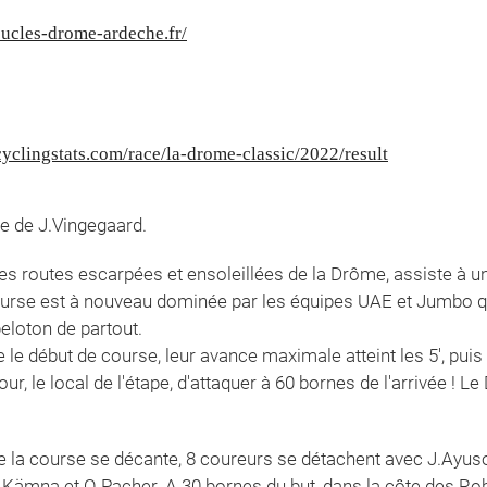
oucles-drome-ardeche.fr/
yclingstats.com/race/la-drome-classic/2022/result
e de J.Vingegaard.
des routes escarpées et ensoleillées de la Drôme, assiste à
ourse est à nouveau dominée par les équipes UAE et Jumbo q
peloton de partout.
 début de course, leur avance maximale atteint les 5', puis s
ur, le local de l'étape, d'attaquer à 60 bornes de l'arrivée ! Le
ue la course se décante, 8 coureurs se détachent avec J.Ayus
.Kämna et Q.Pacher. A 30 bornes du but, dans la côte des Ro