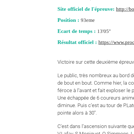
Site officiel de l'épreuve:
http://b
Position :
93eme
Ecart de temps :
13'05''
Résultat officiel :
https://www.proc
Victoire sur cette deuxième épreuv
Le public, très nombreux au bord 
de bout en bout. Comme hier, la c
féroce à l’avant et fait exploser le 
Une échappée de 6 coureurs anime le
diminue. Puis c'est au tour de P.Lato
pointe alors à 30''.
C'est dans l'ascension suivante q
V.Lafay, S.Moniquet, Q.Simmons, L