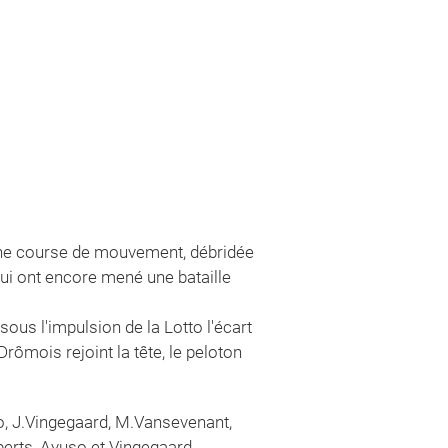
 une course de mouvement, débridée
ui ont encore mené une bataille
ous l'impulsion de la Lotto l'écart
 Drômois rejoint la tête, le peloton
o, J.Vingegaard, M.Vansevenant,
berts, Ayuso et Vingegaard