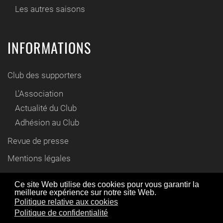
Les autres saisons
INFORMATIONS
Club des supporters
L'Association
Actualité du Club
Adhésion au Club
Revue de presse
Mentions légales
Contact
Ce site Web utilise des cookies pour vous garantir la
meilleure expérience sur notre site Web.
En utilisant ce site Web, vous acceptez l'utilisation de
Politique relative aux cookies
© www.cyril-gautier.fr 2012 / 2021
cookies comme décrit dans notre politique de
Politique de confidentialité