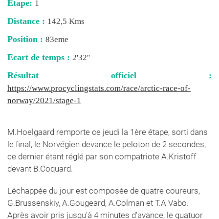
Étape:
1
Distance :
142,5 Kms
Position :
83eme
Ecart de temps :
2'32''
Résultat officiel :
https://www.procyclingstats.com/race/arctic-race-of-
norway/2021/stage-1
M.Hoelgaard remporte ce jeudi la 1ère étape, sorti dans
le final, le Norvégien devance le peloton de 2 secondes,
ce dernier étant réglé par son compatriote A.Kristoff
devant B.Coquard.
L'échappée du jour est composée de quatre coureurs,
G.Brussenskiy, A.Gougeard, A.Colman et T.A Vabo.
Après avoir pris jusqu'à 4 minutes d'avance, le quatuor