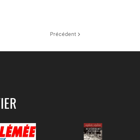
Précédent
IER