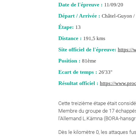
Date de l'épreuve :
11/09/20
Départ / Arrivée :
Châtel-Guyon / 
Étape:
13
Distance :
191,5 kms
Site officiel de l'épreuve:
https://
Position :
81ème
Ecart de temps :
26'33''
Résultat officiel :
https://www.proc
Cette treizième étape était consid
Membre du groupe de 17 échappés, c
l'Allemand L.Kämna (BORA-hansgr
Dès le kilomètre 0, les attaques fus