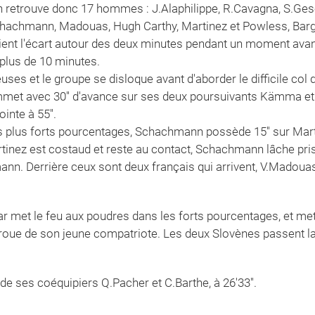
on retrouve donc 17 hommes : J.Alaphilippe, R.Cavagna, S.Gesch
achmann, Madouas, Hugh Carthy, Martinez et Powless, Barguil
ient l'écart autour des deux minutes pendant un moment avant 
plus de 10 minutes.
uses et le groupe se disloque avant d'aborder le difficile col
et avec 30'' d'avance sur ses deux poursuivants Kämma et 
inte à 55''.
les plus forts pourcentages, Schachmann possède 15'' sur Mar
inez est costaud et reste au contact, Schachmann lâche prise.
. Derrière ceux sont deux français qui arrivent, V.Madouas
r met le feu aux poudres dans les forts pourcentages, et met e
 roue de son jeune compatriote. Les deux Slovènes passent l
 ses coéquipiers Q.Pacher et C.Barthe, à 26'33''.