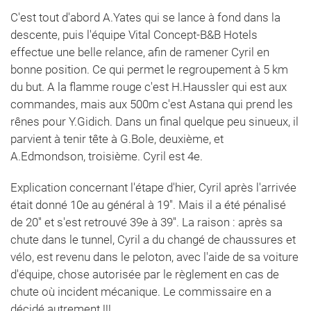
C'est tout d'abord A.Yates qui se lance à fond dans la
descente, puis l'équipe Vital Concept-B&B Hotels
effectue une belle relance, afin de ramener Cyril en
bonne position. Ce qui permet le regroupement à 5 km
du but. A la flamme rouge c'est H.Haussler qui est aux
commandes, mais aux 500m c'est Astana qui prend les
rênes pour Y.Gidich. Dans un final quelque peu sinueux, il
parvient à tenir tête à G.Bole, deuxième, et
A.Edmondson, troisième. Cyril est 4e.
Explication concernant l'étape d'hier, Cyril après l'arrivée
était donné 10e au général à 19''. Mais il a été pénalisé
de 20'' et s'est retrouvé 39e à 39''. La raison : après sa
chute dans le tunnel, Cyril a du changé de chaussures et
vélo, est revenu dans le peloton, avec l'aide de sa voiture
d'équipe, chose autorisée par le règlement en cas de
chute où incident mécanique. Le commissaire en a
décidé autrement !!!