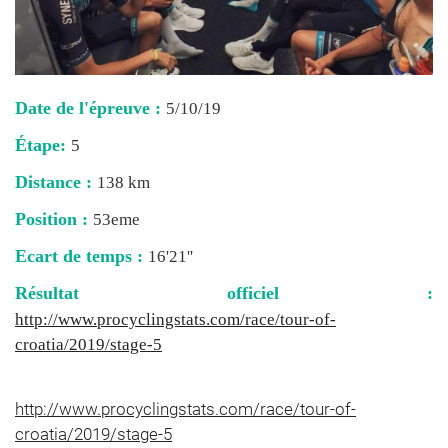
Date de l'épreuve :
5/10/19
Étape:
5
Distance :
138 km
Position :
53eme
Ecart de temps :
16'21''
Résultat officiel :
http://www.procyclingstats.com/race/tour-of-
croatia/2019/stage-5
http://www.procyclingstats.com/race/tour-of-
croatia/2019/stage-5