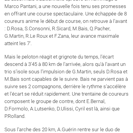
Marco Pantani, a une nouvelle fois tenu ses promesses
en offrant une course spectaculaire. Une échappée de 8
coureurs anime le début de course, on retrouve à l'avant
: D.Rosa, S.Consonni, R.Sicard, M.Bais, Q.Pacher,
G.Martin, R.Le Roux et F.Zana, leur avance maximale
atteint les 7'.
Mais le peloton réagit et grignote du temps, l'écart
descend à 3'45 à 80 km de l'arrivée, alors qu'à l'avant un
trio s’isole sous l’impulsion de G.Martin, seuls D.Rosa et
M.Bais sont capables de le suivre. Bais ne parvient pas à
suivre ses 2 compagnons, derrière le rythme s'accélère
et l'écart se réduit rapidement. Une trentaine de coureurs
composent le groupe de contre, dont E.Bernal,
D.Formolo, A.Lutsenko, D.Ulissi, Cyril est là, ainsi que
P.Rolland.
Sous l’arche des 20 km, A.Guérin rentre sur le duo de