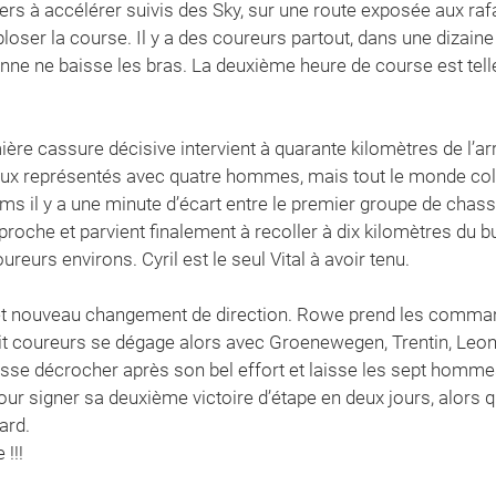
s à accélérer suivis des Sky, sur une route exposée aux ra
xploser la course. Il y a des coureurs partout, dans une dizain
nne ne baisse les bras. La deuxième heure de course est tel
ière cassure décisive intervient à quarante kilomètres de l’ar
ux représentés avec quatre hommes, mais tout le monde coll
2 kms il y a une minute d’écart entre le premier groupe de chas
roche et parvient finalement à recoller à dix kilomètres du b
reurs environs. Cyril est le seul Vital à avoir tenu.
ir et nouveau changement de direction. Rowe prend les comma
t coureurs se dégage alors avec Groenewegen, Trentin, Leon 
sse décrocher après son bel effort et laisse les sept hommes 
 signer sa deuxième victoire d’étape en deux jours, alors qu
ard.
!!!