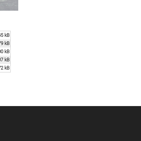
45 kB
79 kB
00 kB
07 kB
72 kB