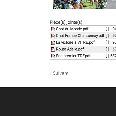
Pièce(s) jointe(s) :
Chpt du Monde.pdf
[ ]
9
Chpt France Chantonnay.pdf
[ ]
9
La victoire à VITRE.pdf
[ ]
9
Route Adelie.pdf
[ ]
6
Son premier TDF.pdf
[ ]
63
Suivant